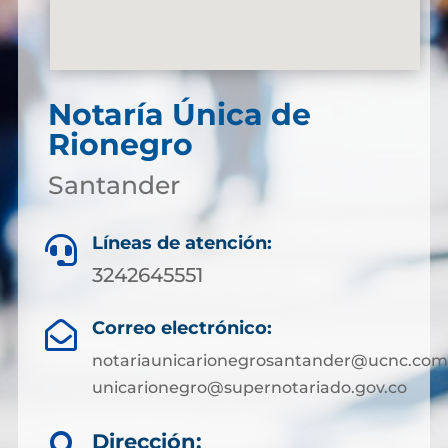
Notaría Única de
Rionegro
Santander
Líneas de atención:

3242645551
Correo electrónico:

notariaunicarionegrosantander@ucnc.com
unicarionegro@supernotariado.gov.co
Dirección:
