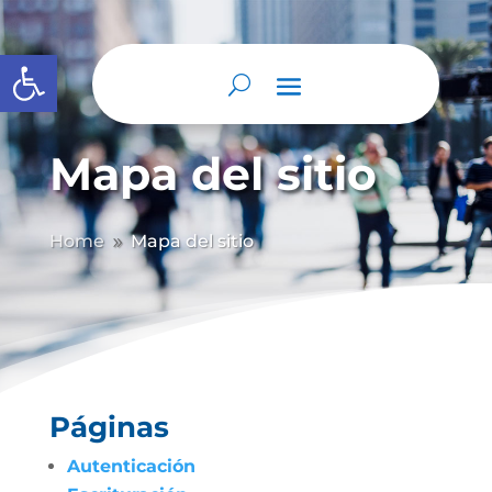
Abrir barra de herramientas
Mapa del sitio
Home
Mapa del sitio
9
Páginas
Autenticación