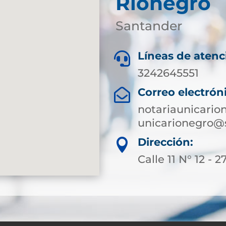
Rionegro
Santander
Líneas de atenc

3242645551
Correo electrón

notariaunicari
unicarionegro@
Dirección:

Calle 11 N° 12 - 