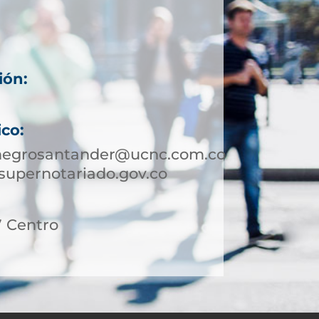
ión:
ico:
onegrosantander@ucnc.com.co
supernotariado.gov.co
27 Centro