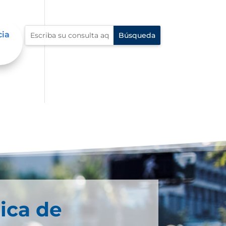
cia
ica de