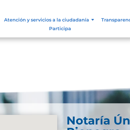
lasificada y reservada
Atención y servicios a la ciudadanía
Transparen
Participa
eservadaDescarga
Notaría Ún