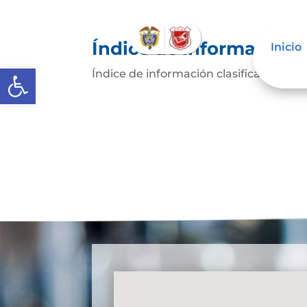
Índice de información c
Inicio
Abrir barra de herramientas
Índice de información clasificada y r