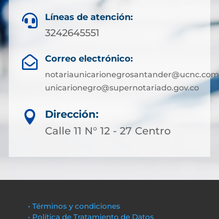
Líneas de atención:

3242645551
Correo electrónico:

notariaunicarionegrosantander@ucnc.com
unicarionegro@supernotariado.gov.co
Dirección:

Calle 11 N° 12 - 27 Centro
• Términos y condiciones
• Política de Tratamiento de Datos