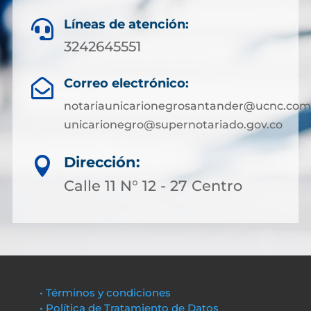
Líneas de atención:

3242645551
Correo electrónico:

notariaunicarionegrosantander@ucnc.com
unicarionegro@supernotariado.gov.co
Dirección:

Calle 11 N° 12 - 27 Centro
• Términos y condiciones
• Política de Tratamiento de Datos