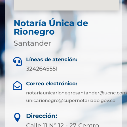
Notaría Única de
Rionegro
Santander
Líneas de atención:

3242645551
Correo electrónico:

notariaunicarionegrosantander@ucnc.com
unicarionegro@supernotariado.gov.co
Dirección:

Calle 11 N° 12 - 27 Centro