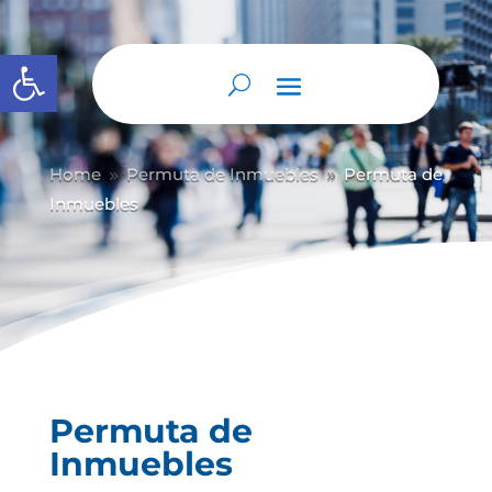
Abrir barra de herramientas
Home
Permuta de Inmuebles
Permuta de
9
9
Inmuebles
Permuta de
Inmuebles