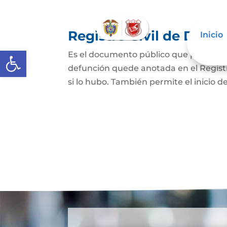
Registro Civil de Defu
Inicio
Abrir barra de herramientas
Es el documento público que prueba el
defunción quede anotada en el Registro
si lo hubo. También permite el inicio de