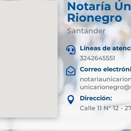
Notaría Ún
Rionegro
Santander
Líneas de atenc

3242645551
Correo electrón

notariaunicari
unicarionegro@
Dirección:

Calle 11 N° 12 - 