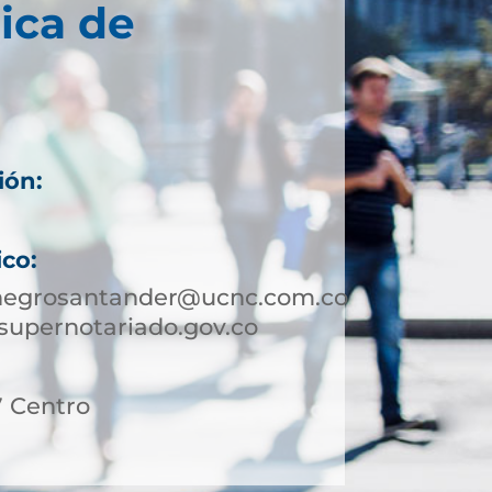
ica de
ión:
ico:
onegrosantander@ucnc.com.co
supernotariado.gov.co
27 Centro