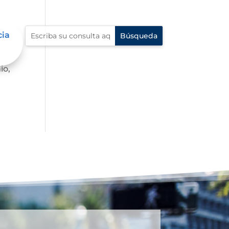
cia
io,