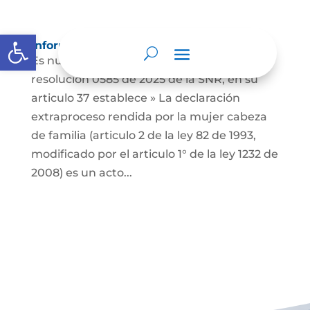
Abrir barra de herramientas
Información para Mujeres.
Es nuestro deber informar que La
resolución 0585 de 2025 de la SNR, en su
articulo 37 establece » La declaración
extraproceso rendida por la mujer cabeza
de familia (articulo 2 de la ley 82 de 1993,
modificado por el articulo 1° de la ley 1232 de
2008) es un acto...