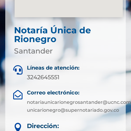
Notaría Única de
Rionegro
Santander
Líneas de atención:

3242645551
Correo electrónico:

notariaunicarionegrosantander@ucnc.com
unicarionegro@supernotariado.gov.co
Dirección:
