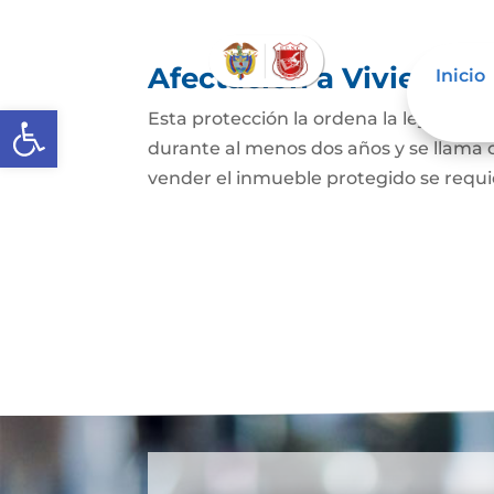
Afectación a Vivienda f
Inicio
Abrir barra de herramientas
Esta protección la ordena la ley sobre 
durante al menos dos años y se llama
vender el inmueble protegido se requie