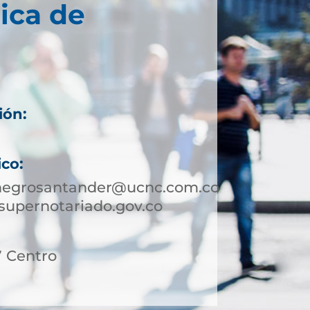
ica de
ión:
ico:
onegrosantander@ucnc.com.co
supernotariado.gov.co
27 Centro