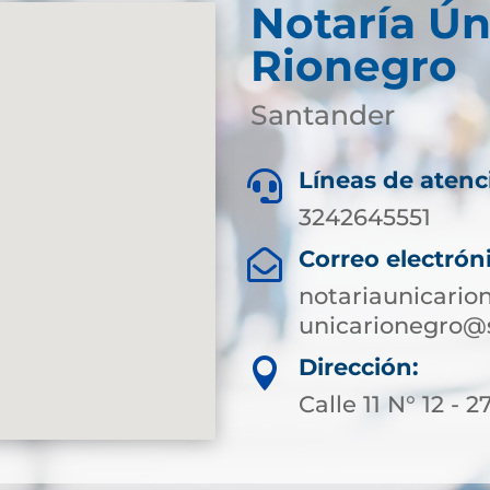
Notaría Ún
Rionegro
Santander
Líneas de atenc

3242645551
Correo electrón

notariaunicari
unicarionegro@
Dirección:

Calle 11 N° 12 - 