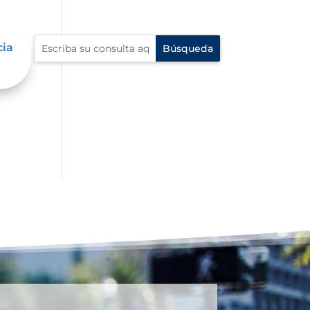
cia
al