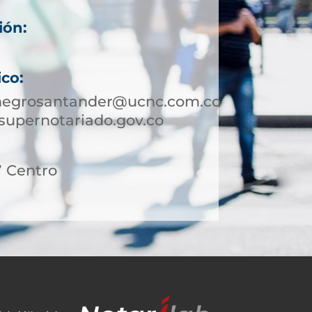
ión:
ico:
onegrosantander@ucnc.com.co
supernotariado.gov.co
27 Centro