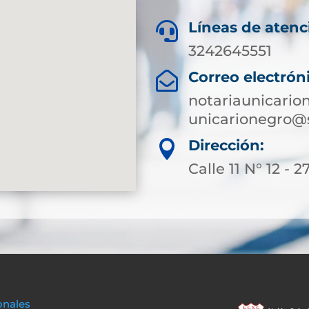
Líneas de atenc

3242645551
Correo electrón

notariaunicari
unicarionegro@
Dirección:

Calle 11 N° 12 - 
onales