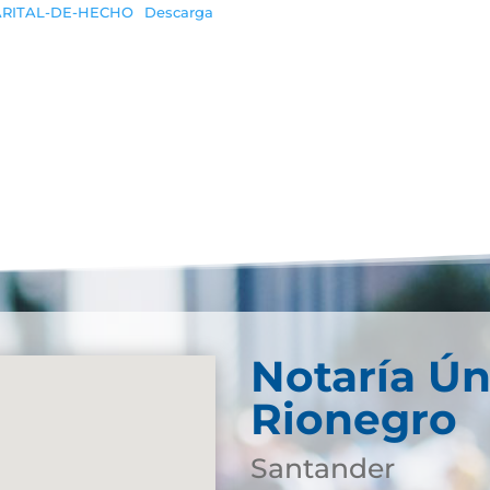
ARITAL-DE-HECHO
Descarga
Notaría Ún
Rionegro
Santander