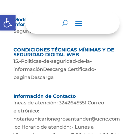
Abrir barra de herramientas
Modelo de Seguridad y Privacidad de la
Información (MSPI)
Seguridad Paginas Web...
CONDICIONES TÉCNICAS MÍNIMAS Y DE
SEGURIDAD DIGITAL WEB
15.-Politicas-de-seguridad-de-la-
informaciónDescarga Certificado-
paginaDescarga
Información de Contacto
íneas de atención: 3242645551 Correo
eletrónico:
notariaunicarionegrosantander@ucnc.com
.co Horario de atención: • Lunes a