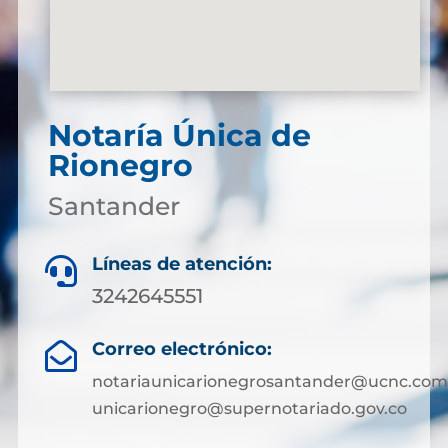
Notaría Única de
Rionegro
Santander
Líneas de atención:

3242645551
Correo electrónico:

notariaunicarionegrosantander@ucnc.com
unicarionegro@supernotariado.gov.co