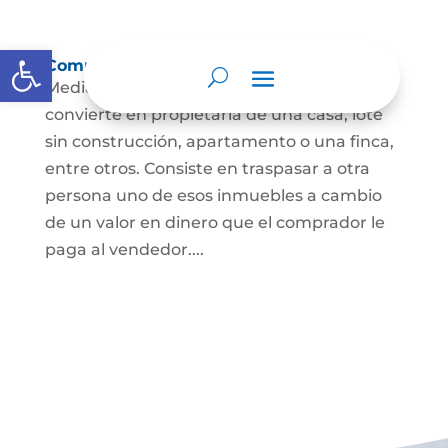
Abrir barra de herramientas
Compraventa de inmuebles
Mediante este contrato, una persona se
convierte en propietaria de una casa, lote
sin construcción, apartamento o una finca,
entre otros. Consiste en traspasar a otra
persona uno de esos inmuebles a cambio
de un valor en dinero que el comprador le
paga al vendedor....