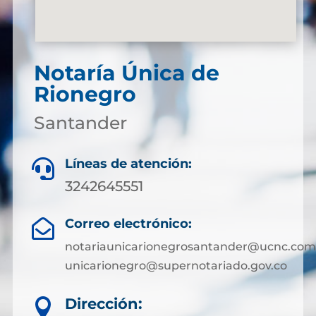
Notaría Única de
Rionegro
Santander
Líneas de atención:

3242645551
Correo electrónico:

notariaunicarionegrosantander@ucnc.com
unicarionegro@supernotariado.gov.co
Dirección:
