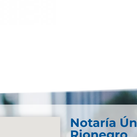
Notaría Ún
Rionegro