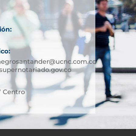
ión:
ico:
onegrosantander@ucnc.com.co
supernotariado.gov.co
27 Centro