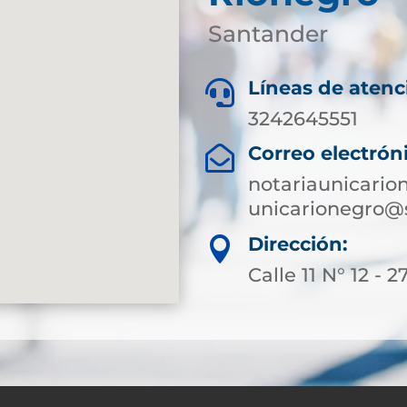
Santander
Líneas de atenc

3242645551
Correo electrón

notariaunicari
unicarionegro@
Dirección:

Calle 11 N° 12 - 