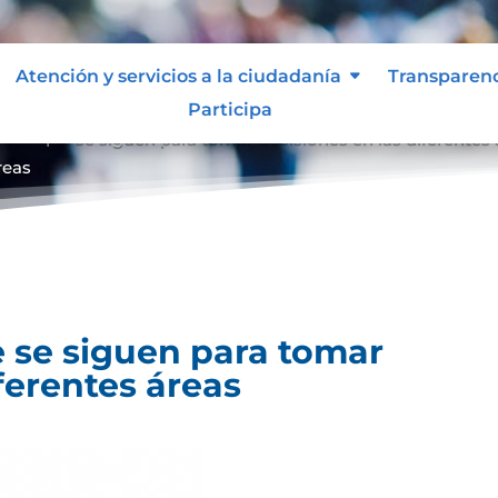
Atención y servicios a la ciudadanía
Transparen
Participa
entos que se siguen para tomar decisiones en las diferentes
reas
 se siguen para tomar
ferentes áreas