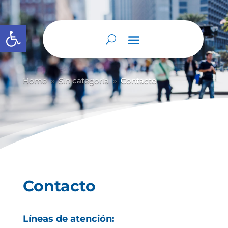
Abrir barra de herramientas
Home
Sin categoría
Contacto
9
9
Contacto
Líneas de atención: